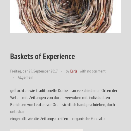
Hölzerne Gestalten
Für Ottfried
Engel von Rokosowo
Faces of Places
Baskets of Experience
WORT-BILDER
Hanoi
Weibliche Dreieinigkeit
Alphabet
Mir in die Hände gefallen
Verlorenes Paradies – Scans
Kleider
Welt-Raum-Installation
Wort-Studien
LICHT-BILDER
Erinnerungen nah am Leib
Lese-Bilder
Baskets of Experience
Über-Setzungen
Buch-Bilder
Texte für …
Texte von …
Meer
ZEIT-BILDER
An-Sichten
Freitag, der 29. September 2017
by
Karla
with
no comment
Gefrorenes
Allgemein
Porträt
Gefüge
Nil
geflochten wie traditionelle Körbe – an verschiedenen Orten der
Stelenfüße
aktuell
Hinter Glas
Welt – mit Zeitungen von dort – verwoben mit individuellen
Ausstellungen
Narben
bio-graphisch
Berichten von Leuten vor Ort – sichtlich handgeschrieben, doch
Artemisia Vulgaris
Gestalt
unlesbar
Fenster
Mühle
eingerollt wie die Zeitungsstreifen – organische Gestalt: